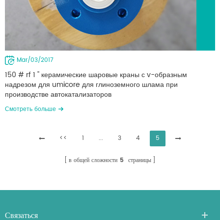
Mar/03/2017
150 # rf 1 '' керамические шаровые краны с v-образным
надрезом для umicore для глиноземного шлама при
производстве автокатализаторов
смотреть больше
<<
1
...
3
4
5
в общей сложности
5
страницы
Связаться