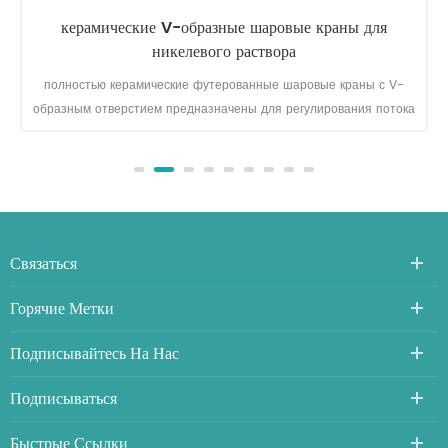
керамические V-образные шаровые краны для
никелевого раствора
полностью керамические футерованные шаровые краны с V-
образным отверстием предназначены для регулирования потока
коррозионно-абразивного шлама, содержащего суспензию никеля
и меди, в гидрометаллургическом процессе.
Связаться
Горячие Метки
Подписывайтесь На Нас
Подписываться
Быстрые Ссылки