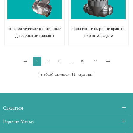
пневматические криогенные
криогенные шаровые краны с
дроссельные клапаны
верхним входом
1
2
3
...
15
>>
в общей сложности
15
страницы
Связаться
Горячие Метки