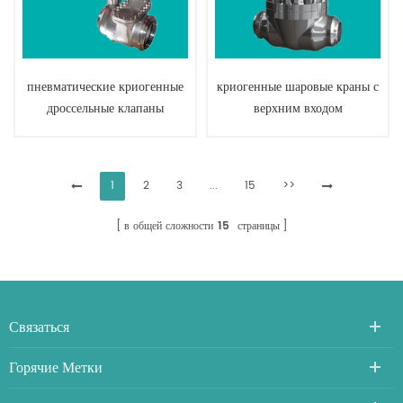
пневматические криогенные
криогенные шаровые краны с
дроссельные клапаны
верхним входом
1
2
3
...
15
>>
в общей сложности
15
страницы
Связаться
Горячие Метки